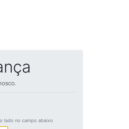
ança
nosco.
ao lado no campo abaixo