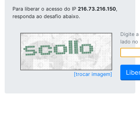
Para liberar o acesso
do IP
216.73.216.150
,
responda ao desafio abaixo.
Digite 
lado no
[trocar imagem]