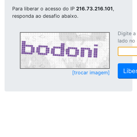
Para liberar o acesso
do IP
216.73.216.101
,
responda ao desafio abaixo.
Digite 
lado no
[trocar imagem]