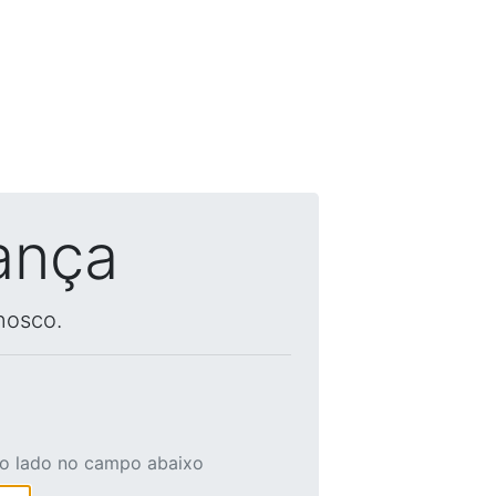
ança
nosco.
ao lado no campo abaixo