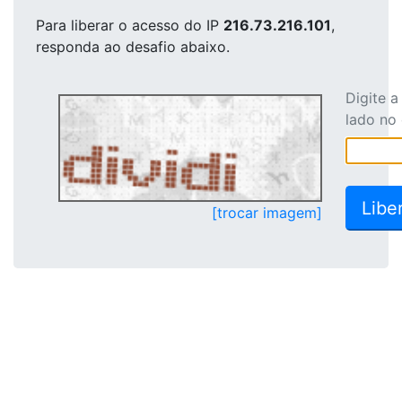
Para liberar o acesso
do IP
216.73.216.101
,
responda ao desafio abaixo.
Digite 
lado no
[trocar imagem]