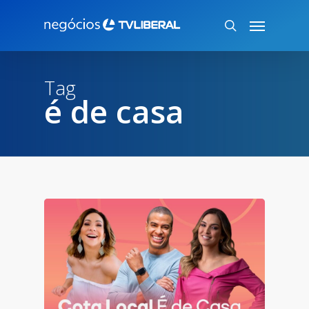
Skip
Menu
to
search
main
content
Tag
é de casa