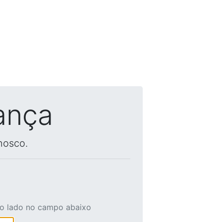
ança
nosco.
ao lado no campo abaixo